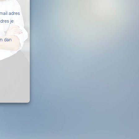
-mail adres
adres je
m dan